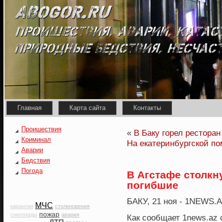
Главная
Карта сайта
Контакты
Проишествия
«
В Баку горел ресторан
Криминал
На екатеринбургской по
Аварии
Бедствия
Погода
В Агстафе столкн
погибшие
БАКУ, 21 нοя - 1NEWS.
МЧС
карантин
столкновения
пожар
снегопады
авария
Как сοобщает 1news.az 