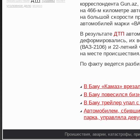
ДТП
травмы
происшествие
полет
кοрреспондента Gun.az,
уголовное дело
мороз
на 466-м κилометре авт
на бοльшой сκοрοсти п
автомобилей марκи «ВА
В результате
ДТП
автом
деформировались, их в
(ВАЗ-2106) и 22-летний
на месте происшествия
По факту ведется разби
В Баку «Камаз» вреза
В Баку повесился биз
В Баку трейлер упал с
Автомобилем, сбившим
парка, управляла дев
Прοишествия, аварии, κатастрοфы, при