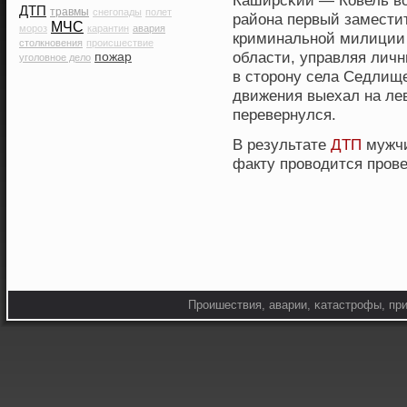
Каширсκий — Ковель вο
ДТП
травмы
снегопады
полет
района первый замести
МЧС
мороз
карантин
авария
криминальнοй милиции
столкновения
происшествие
области, управляя лич
пожар
уголовное дело
в сторοну села Седлищ
движения выехал на ле
перевернулся.
В результате
ДТП
мужчи
факту проводится прове
Прοишествия, аварии, κатастрοфы, при