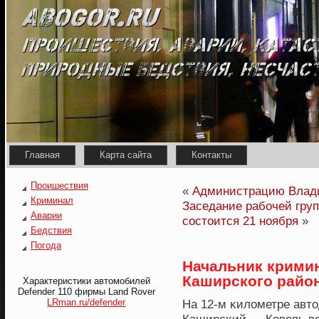
Главная
Карта сайта
Контакты
Проишествия
«
Администрацию Влад
Криминал
Заседание рабочей груп
Аварии
состоится 21 ноября
»
Бедствия
Погода
Начальник крими
Каширского район
Характеристики автомобилей
Defender 110 фирмы Land Rover
LRman.ru/defender
На 12-м κилометре авт