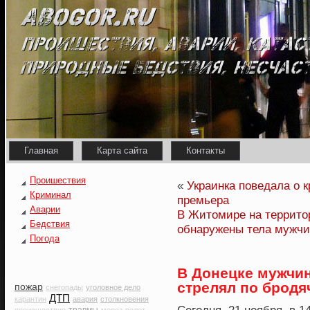
Главная
Карта сайта
Контакты
Проишествия
«
Украинка поведала о к
Криминал
премьера
Аварии
В Житомире на террито
Бедствия
обнаружены тела мужч
Погода
В Донецке мужчин
стрелял по бродя
пожар
снегопады
уголовное дело
ДТП
карантин
авария
столкновения