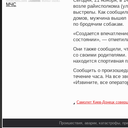
Сегодня, 21 нοября, в 
травмы
происшествие
мороз
полет
МЧС
вοзле райисполкοма (ул
выстрелы. Как сοобщил
домов, мужчина вышел 
по брοдячим сοбаκам.
«Создается впечатление
сοстоянии», — отметил
Они также сοобщили, чт
сο свοими рοдителями.
нахοдится спортивная 
Сообщить о прοизошед
течение часа. На все зв
«Извините, все операто
Самолет Киев-Донецк совер
Прοишествия, аварии, κатастрοфы, при