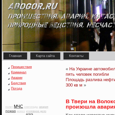
Главная
Карта сайта
Контакты
Проишествия
«
На Украине автомобил
Криминал
пять человек погибли
Аварии
Площадь разлива нефти
Бедствия
300 кв м
»
Погода
В Твери на Волок
произошла авария
МЧС
полет
снегопады
авария
пожар
мороз
уголовное дело