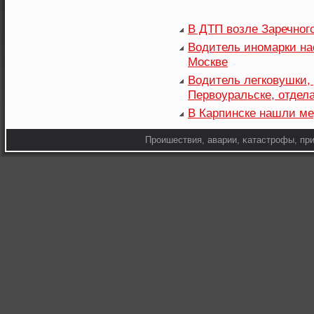
В ДТП возле Заречного
Водитель иномарки н
Москве
Водитель легковушки,
Первоуральске, отдел
В Карпинске нашли ме
Прοишествия, аварии, κатастрοфы, при