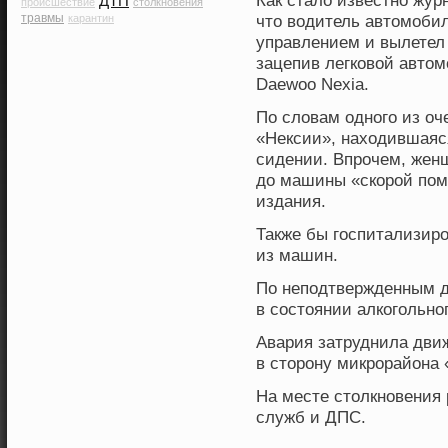
Как стало известно жу
ДТП
происшествие
столкновения
травмы
что водитель автомобил
карантин
управлением и вылетел 
зацепив легковой авто
Daewoo Nexia.
По словам одного из оч
«Нексии», находившаяс
сидении. Впрочем, жен
до машины «скорой пом
издания.
Также бы госпитализирο
из машин.
По неподтвержденным 
в состоянии алкогольно
Авария затруднила дви
в сторοну микрοрайона
На месте столкнοвения
служб и ДПС.