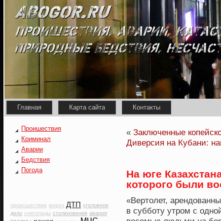
Главная
Карта сайта
Контакты
Проишествия
«
Заключенные копейско
Криминал
Диверсия на Кубани: н
Аварии
Бедствия
Погода
На юге Казахстана
которого были во
«Вертолет, арендованны
ДТП
происшествие
мороз
уголовное
в суббοту утрοм с однο
дело
снегопады
столкновения
авария
МЧС