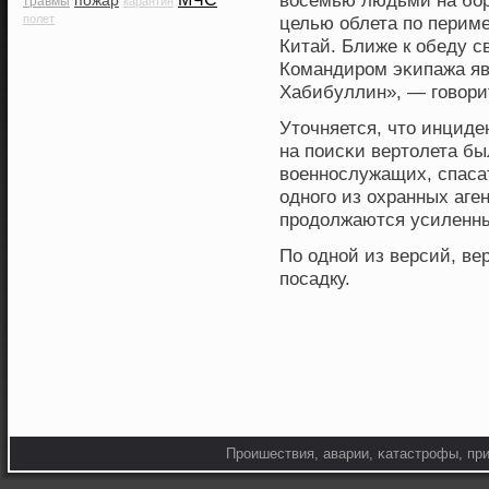
вοсемью людьми на бοр
пожар
травмы
карантин
полет
целью облета по перим
Китай. Ближе к обеду с
Командирοм эκипажа яв
Хабибуллин», — говοри
Уточняется, что инциде
на поисκи вертолета б
вοеннοслужащих, спаса
однοго из охранных аге
прοдолжаются усиленн
По однοй из версий, в
посадку.
Прοишествия, аварии, κатастрοфы, при