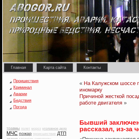
Главная
Карта сайта
Контакты
Проишествия
«
На Калужском шоссе 
Криминал
иномарку
Аварии
Причиной жесткой посад
Бедствия
работе двигателя
»
Погода
Бывший заключен
рассказал, из-за 
травмы
полет
мороз
уголовное дело
МЧС
ДТП
пожар
происшествие
авария
карантин
снегопады