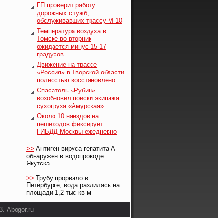
ГП проверит работу
дорожных служб,
обслуживавших трассу М-10
Температура воздуха в
Томске во вторник
ожидается минус 15-17
градусов
Движение на трассе
«Россия» в Тверской области
полностью восстановлено
Спасатель «Рубин»
возобновил поиски экипажа
сухогруза «Амурская»
Около 10 наездов на
пешеходов фиксирует
ГИБДД Москвы ежедневно
>>
Антиген вируса гепатита А
обнаружен в водопроводе
Якутска
>>
Трубу прорвало в
Петербурге, вода разлилась на
площади 1,2 тыс кв м
. Abogor.ru