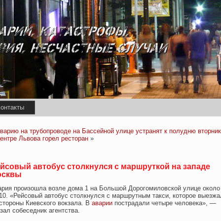
онтакты
варию на трубопроводе на Бассейной улице устранят к полудню вторни
ентре Львова горел ресторан
»
йсовый автобус столкнулся с маршруткой на западе
осквы
ария произошла возле дома 1 на Большой Дорогомиловской улице около
:10. «Рейсовый автобус столкнулся с маршрутным такси, которое выезжа
стороны Киевского вокзала. В
аварии
пострадали четыре человека», —
зал собеседник агентства.