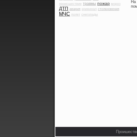
На 
пожар
травмы
происшествие
мороз
по
ДТП
авария
криминал
столкновения
МЧС
полет
снегопады
Прοишестви