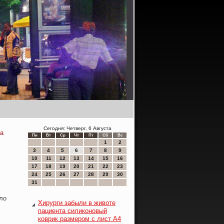
Сегодня: Четверг, 6 Августа
ка
Пн
Вт
Ср
Чт
Пт
Сб
Вс
1
2
3
4
5
6
7
8
9
10
11
12
13
14
15
16
17
18
19
20
21
22
23
24
25
26
27
28
29
30
31
ло
Хирурги забыли в животе
пациента силиконовый
коврик размером с лист A4