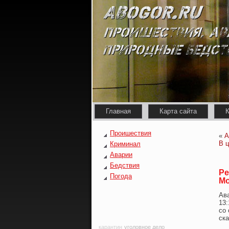
Главная
Карта сайта
К
Проишествия
«
А
В ц
Криминал
Аварии
Бедствия
Ре
Погода
М
Ав
13
со 
ска
карантин
уголовное дело