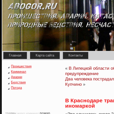
Главная
Карта сайта
Контакты
Проишествия
«
В Липецкой области 
Криминал
предупреждение
Аварии
Два человека пострадал
Бедствия
Купчино
»
Погода
В Краснодаре тра
иномаркой
пожар
травмы
мороз
криминал