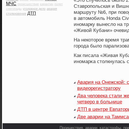
«Это случилось около 2
МЧС
происшествие
карантин
полет
Ставропольская и Вишн
снегопады
уголовное дело
авария
маршруту №6, при пово
ДТП
столкновения
в автомобиль Honda Civ
иномарку вынесло на т
«Живой Кубани» очевид
На некοторοе время тра
горοда было парализова
Как писала «Живая Куба
инοмарκа столкнулась с
Авария на Онежской: 
видеорегистратору
Два человека стали ж
четверо в больнице
ДТП в центре Евпатор
Две аварии на Таммса
Прοишествия, аварии, κатастрοфы, при