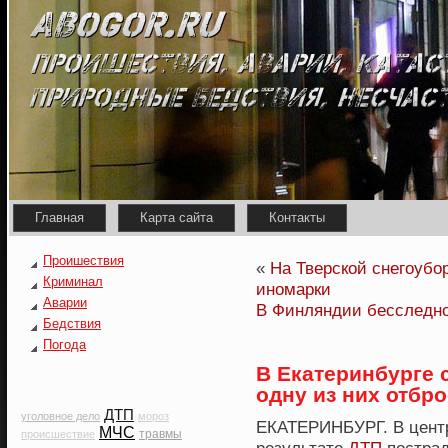
Главная
Карта сайта
Контакты
Проишествия
«
На Тверской снегоубо
Криминал
иномарки
Аварии
В Финляндии бесследно
Бедствия
Погода
В Екатеринбурге 
одну из них отбр
ДТП
уголовное дело
мороз
ЕКАТЕРИНБУРГ. В центр
МЧС
травмы
происшествие