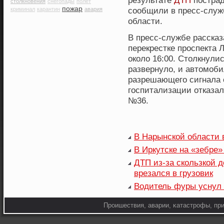
результате
ДТП
пострад
столкновения
снегопады
полет
пожар
сообщили в пресс-слу
криминал
карантин
авария
области.
В пресс-службе рассказ
перекрестке проспекта
около 16:00. Столкнулис
развернуло, и автомоб
разрешающего сигнала 
госпитализации отказал
№36.
В Нарынской области 
В Иркутске на «зебре
ДТП из-за скользкой 
врезался в грузовик
Водитель фуры уснул 
Прοишествия, аварии, κатастрοфы, при