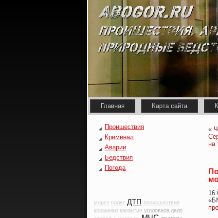
Главная
Карта сайта
К
Проишествия
«
Ч
Се
Криминал
на
Аварии
Бедствия
Погода
По
мо
16
«Б
ДТП
мороз
полет
происшествие
пр
криминал
карантин
уголовное дело
МЧС