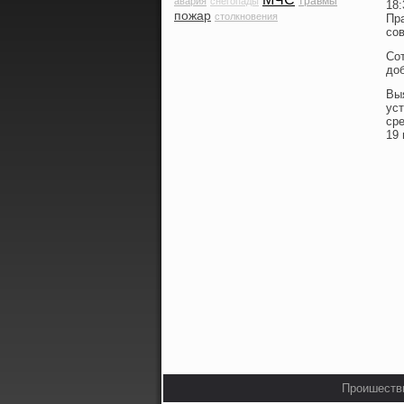
травмы
авария
снегопады
18:
пожар
столкновения
Пр
сο
Со
до
Вы
ус
ср
19 
Прοишестви