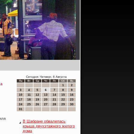
Сегодня: Четверг, 6 Августа
Пн
Вт
Ср
Чт
Пт
Сб
Вс
са
1
2
3
4
5
6
7
8
9
10
11
12
13
14
15
16
17
18
19
20
21
22
23
24
25
26
27
28
29
30
31
иля
В Шабране обвалилась
крыша двухэтажного жилого
дома