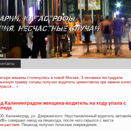
онтакты
етыре машины столкнулись в новой Москве, 3 человека пострадали
рьезную травму головы получил водитель цементовоза при замене коле
 трассе…
»
д Калининградом женщина-водитель на ходу упала с
педа
:00, Калининград, ул. Дзержинского. Неустановленный водитель автомоб
МВ» совершил наезд на пешехода, после чего скрылся с места
оисшествия
. Пешеход получил телесные повреждения.