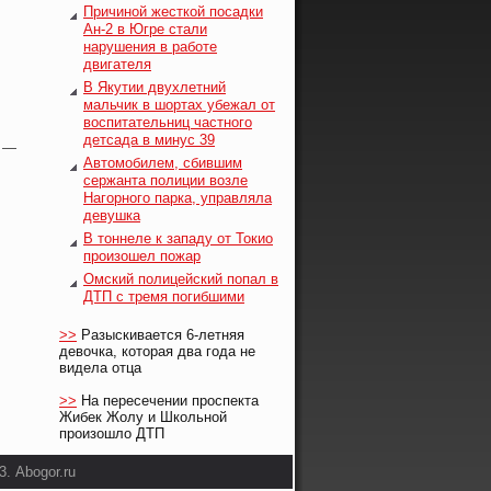
Причиной жесткой посадки
Ан-2 в Югре стали
нарушения в работе
двигателя
В Якутии двухлетний
мальчик в шортах убежал от
воспитательниц частного
детсада в минус 39
у —
Автомобилем, сбившим
сержанта полиции возле
Нагорного парка, управляла
девушка
В тоннеле к западу от Токио
произошел пожар
Омский полицейский попал в
ДТП с тремя погибшими
>>
Разыскивается 6-летняя
девочка, которая два года не
видела отца
>>
На пересечении проспекта
Жибек Жолу и Школьной
произошло ДТП
. Abogor.ru