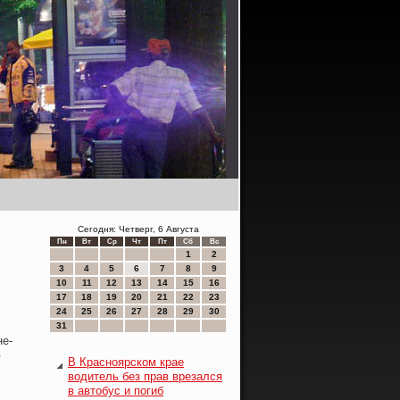
Сегодня: Четверг, 6 Августа
Пн
Вт
Ср
Чт
Пт
Сб
Вс
1
2
3
4
5
6
7
8
9
10
11
12
13
14
15
16
17
18
19
20
21
22
23
24
25
26
27
28
29
30
31
не-
в
В Красноярском крае
водитель без прав врезался
в автобус и погиб