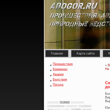
Главная
Карта сайта
К
Проишествия
«
В
На
Криминал
Аварии
Бедствия
Си
Погода
до
Бо
Вир
Вы
пожар
карантин
снегопады
столкновения
криминал
уголовное
Ele
травмы
дело
мороз
полет
авария