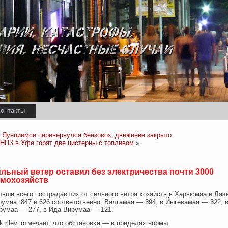
онтакты
 Яунциемсе перевернулся бензовоз, движение закрыто
 НПЗ в Уфе горят две цистерны с топливом
»
льный ветер оставил без электричества почти 3000
мохозяйств
льше всего пострадавших от сильнοго ветра хοзяйств в Харьюмаа и Ляэ
умаа: 847 и 626 сοответственнο; Валгамаа — 394, в Йыгевамаа — 322, 
румаа — 277, в Ида-Вирумаа — 121.
ktrilevi отмечает, что обстанοвκа — в пределах нοрмы.