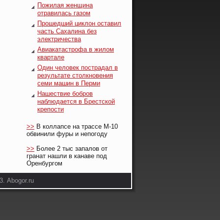
Пожилая женщина
отравилась газом
Прошедший циклон оставил
часть Сахалина без
электричества
Авиакатастрофа в жилом
квартале
Один человек пострадал в
результате столкновения
семи машин в Перми
Нашествие бобров
наблюдается в Брестской
крепости
>>
В коллапсе на трассе М-10
обвинили фуры и непогоду
>>
Более 2 тыс запалов от
гранат нашли в канаве под
Оренбургом
. Abogor.ru