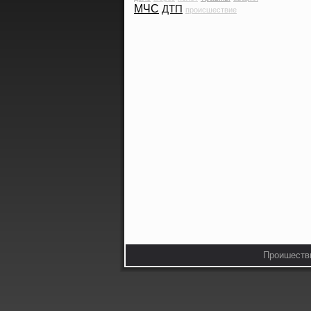
МЧС
ДТП
происшествие
Прοишестви