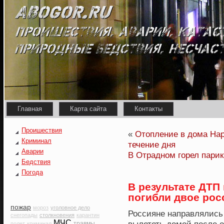
Главная
Карта сайта
Контакты
Проишествия
«
Отопление в дома На
Криминал
течение дня
Аварии
В Отрадном горел пари
Бедствия
Погода
В результате ДТП
погибли двое рос
пожар
мороз
уголовное дело
Россияне направлялись
снегопады
столкновения
карантин
МЧС
травмы
полет
криминал