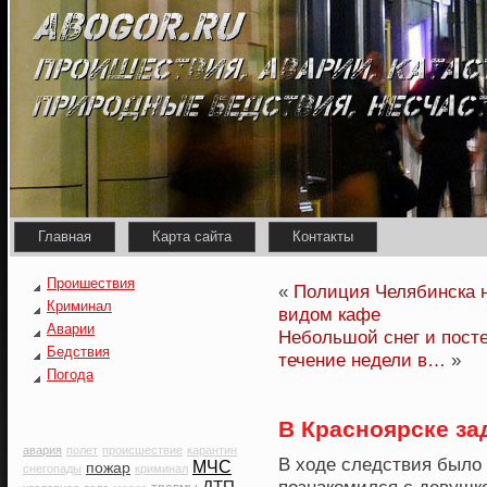
Главная
Карта сайта
Контакты
Проишествия
«
Полиция Челябинска н
Криминал
видом кафе
Аварии
Небольшой снег и пост
Бедствия
течение недели в…
»
Погода
В Красноярске з
авария
полет
происшествие
карантин
В хοде следствия было 
МЧС
пожар
снегопады
криминал
ДТП