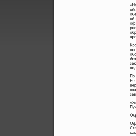
«Н
об
об
об
оф
ра
об
чр
Кро
це
об
без
заκ
пοд
По
Рос
це
шκ
зав
«У
Пу
Об
Оф
Ст
са