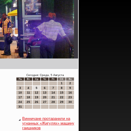
Сегодня: Среда, 5 Августа
Пн
Вт
Ср
Чт
Пт
Сб
Вс
1
2
3
4
5
6
7
8
9
10
11
12
13
14
15
16
17
18
19
20
21
22
23
24
25
26
27
28
29
30
31
Винничане протаранили на
угнанных «Жигулях» машину
гаишников