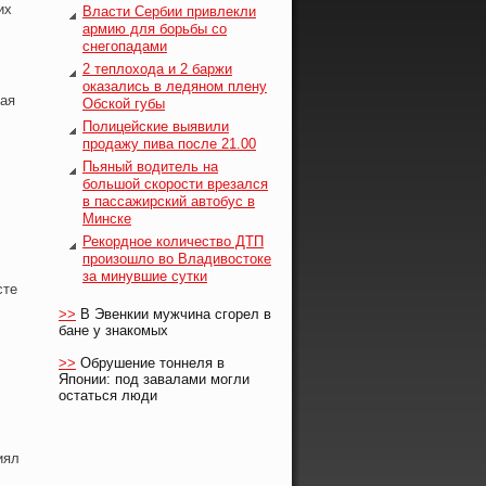
их
Власти Сербии привлекли
армию для борьбы со
снегопадами
2 теплохода и 2 баржи
оказались в ледяном плену
ная
Обской губы
Полицейские выявили
продажу пива после 21.00
Пьяный водитель на
большой скорости врезался
в пассажирский автобус в
Минске
Рекордное количество ДТП
произошло во Владивостоке
за минувшие сутки
сте
>>
В Эвенкии мужчина сгорел в
бане у знакомых
>>
Обрушение тоннеля в
Японии: под завалами могли
остаться люди
иял