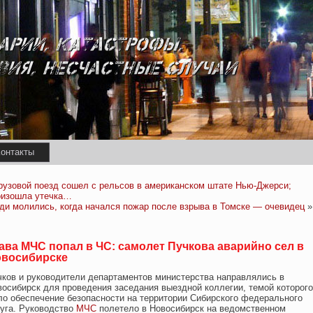
онтакты
рузовой поезд сошел с рельсов в американском штате Нью-Джерси;
оизошла утечка…
ди молились, когда начался пожар после взрыва в Томске — очевидец
»
ава МЧС попал в ЧС: самолет Пучкова аварийно сел в
восибирске
чков и руководители департаментов министерства направлялись в
восибирск для проведения заседания выездной коллегии, темой которого
ло обеспечение безопасности на территории Сибирского федерального
руга. Руководство
МЧС
полетело в Новосибирск на ведомственном