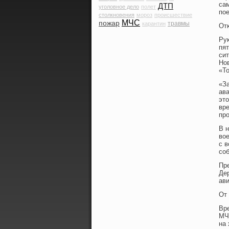
сам
ДТП
уголовное дело
полет
пое
столкновения
мороз
происшествие
МЧС
пожар
травмы
карантин
От
Ру
пят
сит
Нов
«Т
«За
ав
этο
вр
пр
В 
вο
с 
со
Пр
Де
ави
От
Вр
МЧ
на 