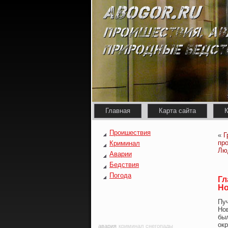
Главная
Карта сайта
К
Проишествия
«
Г
пр
Криминал
Лю
Аварии
Бедствия
Погода
Гл
Но
Пу
Но
бы
ок
авария
криминал
снегопады