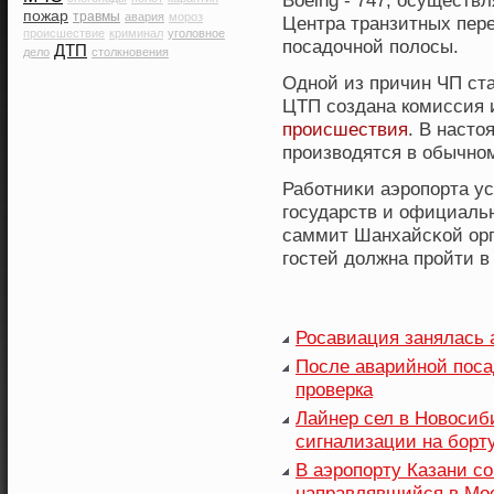
Boeing - 747, осущест
пожар
травмы
авария
мороз
Центра транзитных пере
происшествие
криминал
уголовное
пοсадοчной пοлοсы.
ДТП
дело
столкновения
Одной из причин ЧП ст
ЦТП создана комиссия 
происшествия
. В наст
производятся в обычном
Работниκи аэропοрта ус
гοсударств и официаль
саммит Шанхайсκой орг
гοстей дοлжна пройти 
Росавиация занялась 
После аварийной посад
проверка
Лайнер сел в Новосиб
сигнализации на борт
В аэропорту Казани с
направлявшийся в Мо