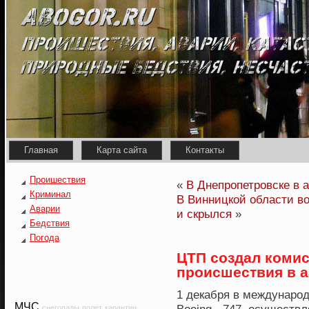
Главная
Карта сайта
Контакты
Проишествия
«
В Днепропетровске в 
Криминал
В Винницкой области в
Аварии
и скрылся
»
Бедствия
Погода
ЦТП создал коми
происшествия в 
1 декабря в междунаро
МЧС
снегопады
полет
карантин