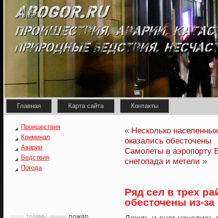
Главная
Карта сайта
Контакты
Проишествия
«
Несколько населенных
Криминал
оказались обесточены
Аварии
Самолеты в аэропорту 
Бедствия
снегопада и метели
»
Погода
Ряд сел в трех р
обесточены из-за
пожар
травмы
полет
авария