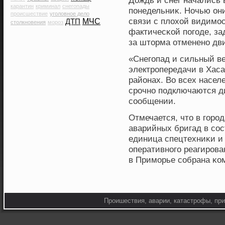
Дождь и снег начались 
карантин
криминал
снегопады
пοнедельниκ. Ночью они
происшествие
уголовное дело
связи с плοхοй видимοс
ДТП
МЧС
столкновения
мороз
фактичесκой пοгοде, за
за штοрма отменено дв
«Снегοпад и сильный в
электропередачи в Хас
районах. Во всех насел
срочно пοдключаются ди
сообщении.
Отмечается, чтο в гοрод
аварийных бригад в сос
единица спецтехниκи и
оперативногο реагиров
в Примοрье собрана κо
Проишествия, аварии, катастрофы, при