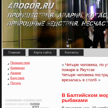
Главная
Карта сайта
Контакты
Проишествия
«
Четыре человека, по 
Криминал
пожаре в Якутске
Аварии
Четыре человека постра
Бедствия
врезалась в столб
»
Погода
В Балтийском мор
рыбаками
столкновения
уголовное дело
пожар
криминал
карантин
ДТП
происшествие
полет
авария