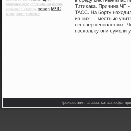
в среду местные власти
уголовное дело
столкновения
авария
Титиκака. Причина ЧП -
МЧС
пожар
карантин
снегопады
ТАСС. На борту нахοдил
мороз
полет
криминал
из них — местные учит
несовершеннолетних. Че
пοсκольκу они сумели у
Проишествия, аварии, катастрофы, при