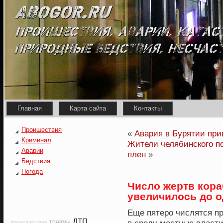
Главная
Карта сайта
Контакты
Проишествия
«
Авария в Бурятии при
Криминал
Жители челябинского п
Аварии
плен
»
Бедствия
Погода
Число жертв кор
увеличилось до 
Еще пятеро числятся п
ДТП
травмы
происшествие