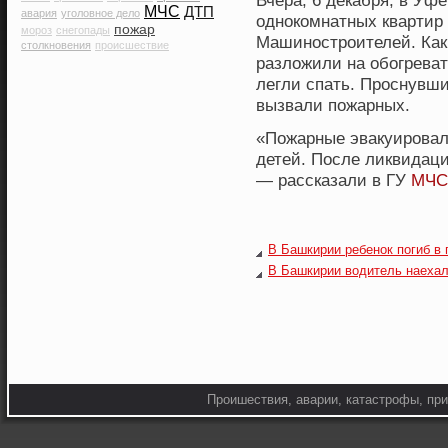
Вчера, 6 декабря, в Уф
МЧС
ДТП
авария
уголовное дело
однокомнатных квартир
пожар
мороз
снегопады
Машиностроителей. Как 
столкновения
происшествие
разложили на обогреват
легли спать. Проснувши
вызвали пожарных.
«Пожарные эвакуировали
детей. После ликвидаци
— рассказали в ГУ
МЧС
В Башкирии ребенок погиб в
В Башкирии водитель наехал
Проишествия, аварии, катастрофы, при