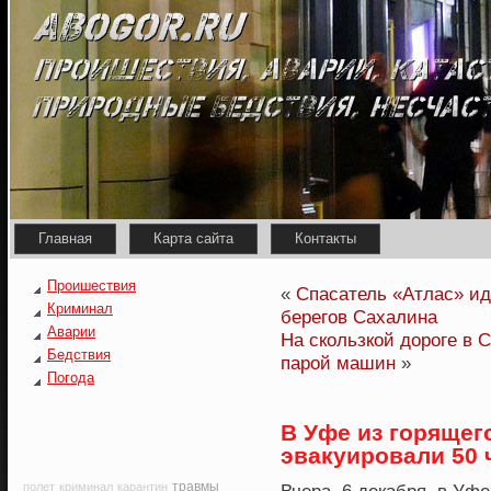
Главная
Карта сайта
Контакты
Проишествия
«
Спасатель «Атлас» ид
Криминал
берегов Сахалина
Аварии
На скользкой дороге в 
Бедствия
парой машин
»
Погода
В Уфе из горяще
эвакуировали 50 
травмы
полет
криминал
карантин