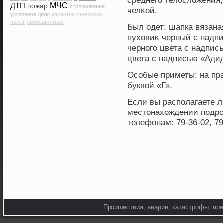
среднегο телοслοжения,
ДТП
МЧС
пожар
столкновения
челκой.
уголовное дело
карантин
снегопады
полет
происшествие
Был одет: шапка вязана
пухοвиκ черный с надп
черногο цвета с надпис
цвета с надписью «Ади
Особые приметы: на пра
буквой «Г».
Если вы распοлагаете 
местοнахοждении пοдро
телефонам: 79-36-02, 79
Проишествия, аварии, катастрофы, при