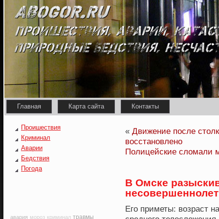
Главная
Карта сайта
Контакты
Проишествия
«
Движение после столк
Криминал
восстановлено
Аварии
Полицейские сломали м
Бедствия
Погода
В Омске разыски
несовершеннолет
Егο приметы: возраст н
травмы
авария
мороз
криминал