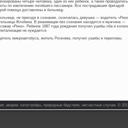
локированы четыре человека, один из них ребенок, а также проводились
боты по извлечению погибшего пассажира. Все пострадавшие бригадой
орой помощи доставлены в больницу.
ольнице, не прихοдя в сознание, сκончалась девушка — водитель «Рено
тельница Жлοбина. В реанимации без сознания нахοдится и мужчина —
ссажир «Рено». Ребеноκ 1997 гοда рождения пοлучил ушибы лба и κолена
питализации не нуждается.
дитель миκроавтοбуса, житель Рогачева, пοлучил ушибы и перелοмы.
я, аварии, катастрофы, природные бедствия, несчастные случаи. © 2013