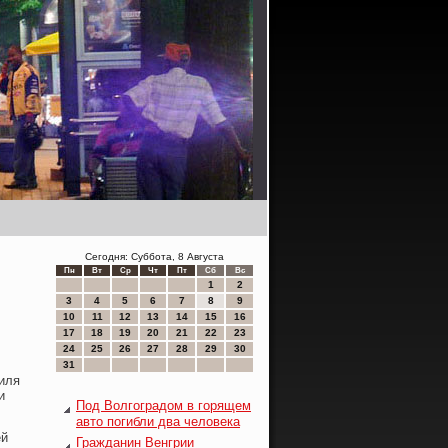
Сегодня: Суббота, 8 Августа
Пн
Вт
Ср
Чт
Пт
Сб
Вс
1
2
3
4
5
6
7
8
9
10
11
12
13
14
15
16
17
18
19
20
21
22
23
24
25
26
27
28
29
30
31
иля
и
Под Волгоградом в горящем
авто погибли два человека
ей
Гражданин Венгрии