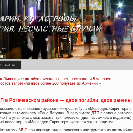
онтакты
а Львовщине автобус съехал в кювет, пострадали 5 человек
остов запретили ввоз более 200 попугаев из Армении
»
П в Рогачевском районе — двое погибли, двое ранены
оизошло столкновение грузового микроавтобуса «Мерседес Спринтер» с
гковым автомобилем «Рено Лагуна». В результате
ДТП
в салоне автомоб
но Лагуна» оказались зажаты три человека (два пассажира и водитель) 
иб пассажир, в «Мерседес Спринтер» оказался зажат водитель.
ботниками
МЧС
при помощи гидравлического инструмента из автомобил