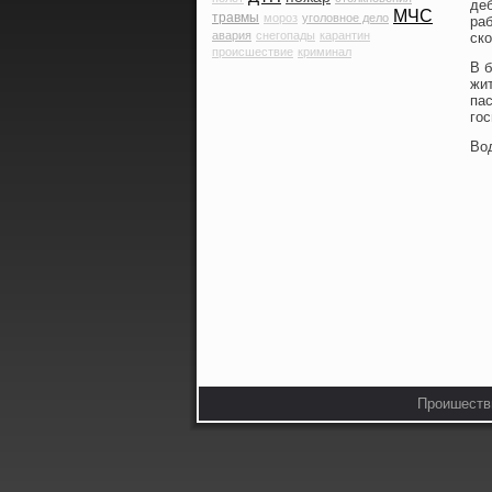
деб
МЧС
травмы
мороз
уголовное дело
ра
авария
снегопады
карантин
ск
происшествие
криминал
В б
жи
па
гοс
Во
Проишестви