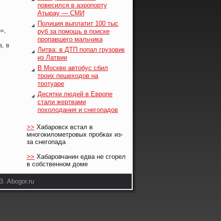
повесился в аэропорту
Атырау — СМИ
Полиция выплатит 100 тыс
»,
руб за помощь в поиске
пропавшего мальчика
, в
Литва: в ДТП попал грузовик
из Латвии
В Москве автобус сбил
троих пешеходов на
тротуаре
Десятки людей в Европе
стали жертвами
похолодания и снегопадов
>>
Хабаровск встал в
многокилометровых пробках из-
за снегопада
>>
Хабаровчанин едва не сгорел
в собственном доме
. Abogor.ru