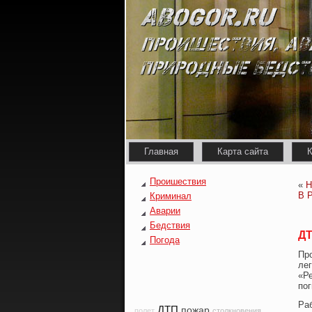
Главная
Карта сайта
К
Проишествия
«
Н
В Р
Криминал
Аварии
Бедствия
ДТ
Погода
Пр
ле
«Ре
пог
Ра
ДТП
пожар
полет
столкновения