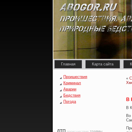
Главная
Карта сайта
К
Проишествия
«
С
Хм
Криминал
Аварии
Бедствия
В 
Погода
В 
Во 
Са
При
ДТП
травмы
происшествие