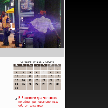
Сегодня: Пятница, 7 Августа
Пн
Вт
Ср
Чт
Пт
Сб
Вс
1
2
3
4
5
6
7
8
9
10
11
12
13
14
15
16
17
18
19
20
21
22
23
24
25
26
27
28
29
30
31
В Башкирии два человека
погибли при невыясненных
обстоятельствах