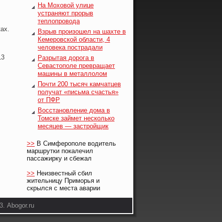
На Моховой улице
устраняют прорыв
теплопровода
ах.
Взрыв произошел на шахте в
Кемеровской области, 4
человека пострадали
13
Разрытая дорога в
Севастополе превращает
машины в металлолом
Почти 200 тысяч камчатцев
получат «письма счастья»
от ПФР
Восстановление дома в
Томске займет несколько
месяцев — застройщик
>>
В Симферополе водитель
маршрутки покалечил
пассажирку и сбежал
>>
Неизвестный сбил
жительницу Приморья и
скрылся с места аварии
. Abogor.ru