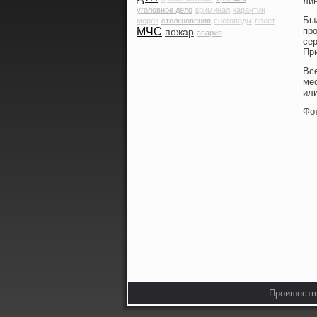
лин
уголовное дело
криминал
карантин
Был
мороз
столкновения
снегопады
полет
МЧС
пр
пожар
авария
сер
Пр
Вс
ме
или
Фо
Проишестви