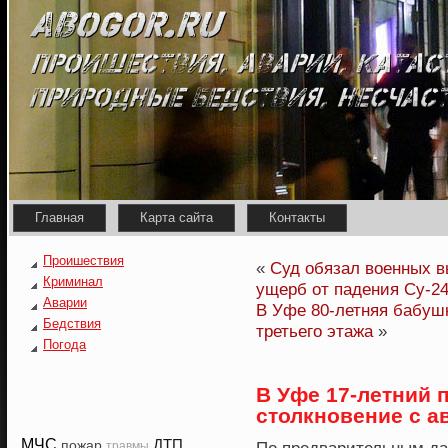
Главная
Карта сайта
Контакты
Проишествия
«
Суд обязал военных в
Криминал
ущерб от падения Су-2
Аварии
В Уфе 80-летняя бабушк
Бедствия
третьего этажа
»
Погода
В Уфе 17-летний 
столкновение с 
МЧС
ДТП
пожар
травмы