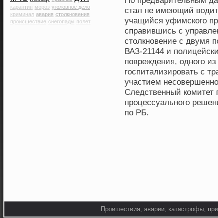
По предварительным да
карантин
мороз
уголовное дело
стал не имеющий водит
криминал
авария
столкновения
учащийся уфимского пр
происшествие
снегопады
полет
справившись с управле
столкновение с двумя 
ВАЗ-21144 и полицейск
повреждения, одного из
госпитализировать с т
участием несовершенно
Следственный комитет 
процессуального решен
по РБ.
Проишествия, аварии, катастрофы, при