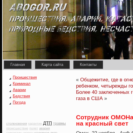
Главная
Карта сайта
Контакты
Проишествия
«
Общежитие, где в огн
Криминал
ребенком, четырежды г
Аварии
Более 40 заключенных г
Бедствия
газа в США
»
Погода
Сотрудник ОМОНа
на красный свет
ДТП
травмы
столкновения
карантин
происшествие
полет
авария
снегопады
мороз
уголовное дело