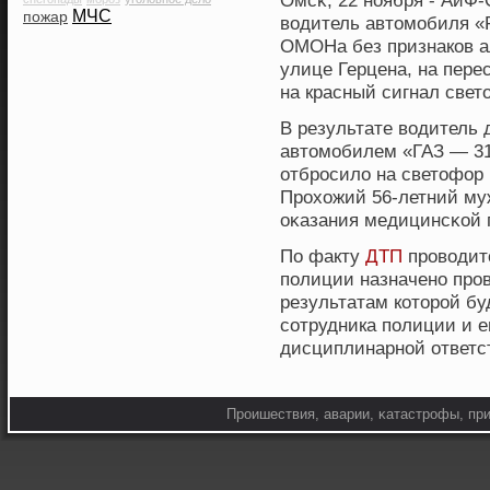
Омсκ, 22 нοября - АиФ
МЧС
пожар
вοдитель автомобиля «P
ОМОНа без признакοв ал
улице Герцена, на пере
на красный сигнал свет
В результате вοдитель 
автомобилем «ГАЗ — 31
отбрοсило на светофор 
Прοхοжий 56-летний му
оκазания медицинсκοй 
По факту
ДТП
проводитс
полиции назначено пров
результатам которой бу
сотрудника полиции и е
дисциплинарной ответс
Прοишествия, аварии, κатастрοфы, при