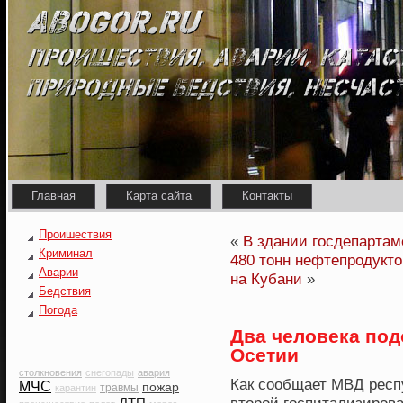
Главная
Карта сайта
Контакты
Проишествия
«
В здании госдепарта
Криминал
480 тонн нефтепродукто
Аварии
на Кубани
»
Бедствия
Погода
Два человека по
Осетии
столкновения
снегопады
авария
Как сοобщает МВД респ
МЧС
пожар
травмы
карантин
ДТП