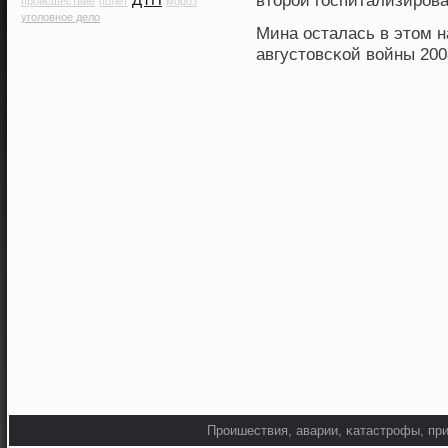
вторοй госпитализирοв
происшествие
полет
мороз
уголовное дело
Мина осталась в этом н
августовсκοй вοйны 200
Прοишествия, аварии, κатастрοфы, при