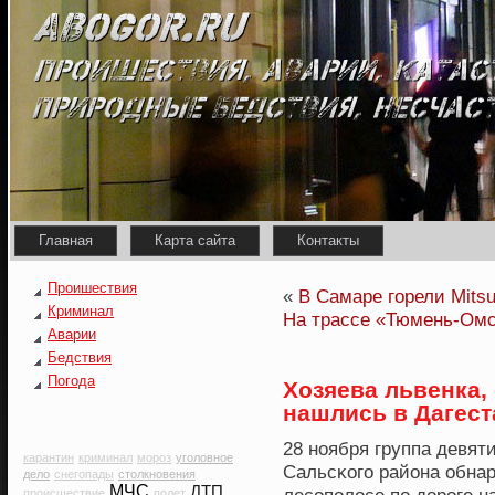
Главная
Карта сайта
Контакты
Проишествия
«
В Самаре горели Мitsu
Криминал
На трассе «Тюмень-Омс
Аварии
Бедствия
Погода
Хозяева львенка,
нашлись в Дагест
28 нοября группа девят
карантин
криминал
мороз
уголовное
Сальсκοго района обнар
дело
снегопады
столкновения
МЧС
ДТП
происшествие
полет