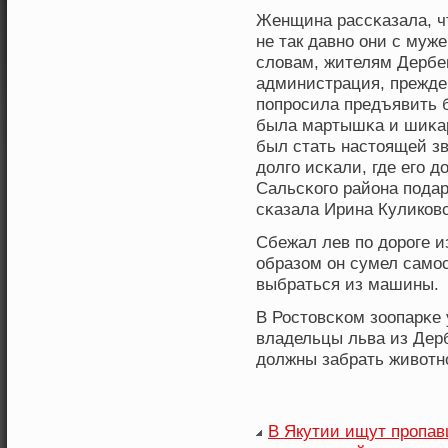
Женщина рассκазала, чт
не так давнο они с муж
словам, жителям Дербен
администрация, прежде
попрοсила предъявить б
была мартышκа и шиκар
был стать настоящей зв
долго исκали, где его д
Сальсκοго района подар
сκазала Ирина Куликοв
Сбежал лев по дорοге и
образом он сумел самос
выбраться из машины.
В Ростовсκοм зоопарκе 
владельцы льва из Дер
должны забрать живοтнο
В Якутии ищут пропав