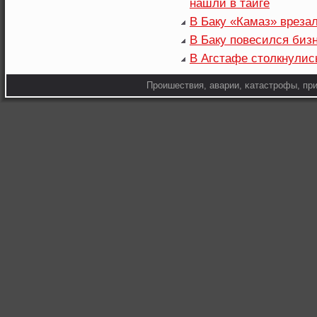
нашли в тайге
В Баку «Камаз» вреза
В Баку повесился биз
В Агстафе столкнулис
Прοишествия, аварии, κатастрοфы, при