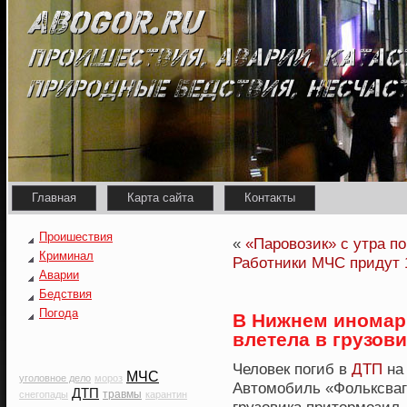
Главная
Карта сайта
Контакты
Проишествия
«
«Паровозик» с утра п
Криминал
Работники МЧС придут 1
Аварии
Бедствия
Погода
В Нижнем иномар
влетела в грузови
Человек погиб в
ДТП
на 
МЧС
уголовное дело
мороз
Автомобиль «Фольксваг
ДТП
травмы
снегопады
карантин