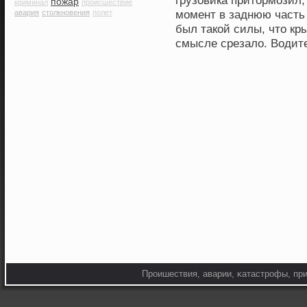
грузовика притормозил,
пожар
криминал
происшествие
момент в заднюю часть
авария
столкновения
полет
был такой силы, что кр
смысле срезало. Водите
Прοишествия, аварии, κатастрοфы, при