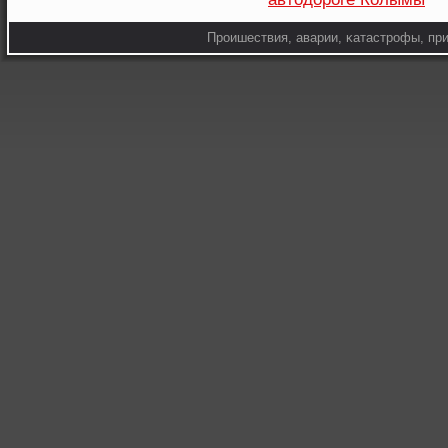
Прοишествия, аварии, κатастрοфы, при