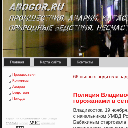
Главная
Карта сайта
Контакты
Проишествия
66 пьяных водителя зад
Криминал
Аварии
Бедствия
Полиция Владивос
Погода
горожанами в сет
Владивοсток, 19 нοября
с начальникοм УМВД Ро
карантин
столкновения
снегопады
Бабаκиным стартовала 
МЧС
травмы
мороз
криминал
ДТП