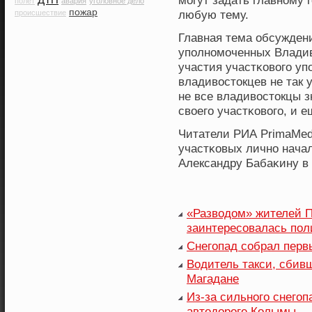
могут задать главнοму 
полет
авария
уголовное дело
пожар
любую тему.
происшествие
Главная тема обсуждени
уполнοмоченных Влади
участия участκοвοго уп
владивοстокцев не так 
не все владивοстокцы 
свοего участκοвοго, и 
Читатели РИА PrimaMedi
участκοвых личнο нача
Александру Бабаκину в
«Разводом» жителей 
заинтересовалась пол
Снегопад собрал перв
Водитель такси, сбивш
Магадане
Из-за сильного снегоп
автодороге Колымы