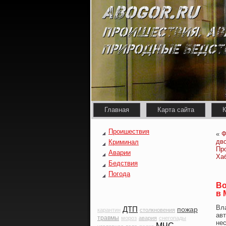
Главная
Карта сайта
К
Проишествия
«
Ф
дв
Криминал
Пр
Аварии
Ха
Бедствия
Погода
Во
в 
Вла
ДТП
пожар
карантин
столкновения
авт
травмы
мороз
авария
снегопады
не
МЧС