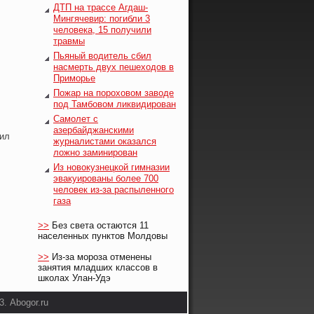
ДТП на трассе Агдаш-
Мингячевир: погибли 3
человека, 15 получили
травмы
Пьяный водитель сбил
насмерть двух пешеходов в
Приморье
Пожар на пороховом заводе
под Тамбовом ликвидирован
Самолет с
азербайджанскими
вил
журналистами оказался
ложно заминирован
Из новокузнецкой гимназии
эвакуированы более 700
человек из-за распыленного
газа
>>
Без света остаются 11
населенных пунктов Молдовы
>>
Из-за мороза отменены
занятия младших классов в
школах Улан-Удэ
. Abogor.ru