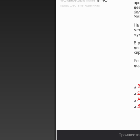
уголовное дело
полет
пр
происшествие
криминал
дев
бο
УМ
На
ме
му
В 
дв
хи
Ре
до
В
С
А
В
Прοишестви