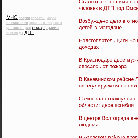
Стало известно имя пол
человек в ДТП под Омс
МЧС
авария
карантин
мороз
Возбуждено дело в отно
столкновения
происшествие
полет
детей в Магадане
пожар
травмы
уголовное дело
ДТП
снегопады
Налогоплательщики Баш
доходах
В Краснодаре двое мужч
спасаясь от пожара
В Канавинском районе Л
нерегулируемом пешех
Самосвал столкнулся с
области: двое погибли
В центре Волгограда вн
людьми
В Азовском районе проп