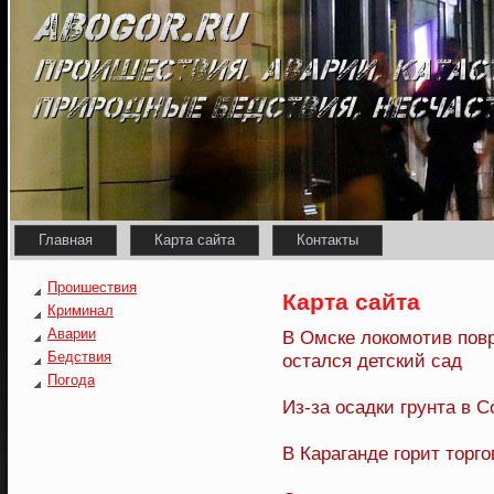
Главная
Карта сайта
Контакты
Проишествия
Карта сайта
Криминал
Аварии
В Омске локомотив повр
Бедствия
остался детский сад
Погода
Из-за осадки грунта в 
В Караганде горит торг