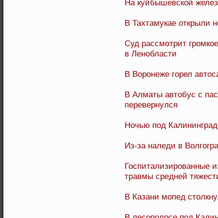
На куйбышевской желез
В Тахтамукае открыли 
Суд рассмотрит громкое
в Ленобласти
В Воронеже горел авто
В Алматы автобус с па
перевернулся
Ночью под Калинингра
Из-за наледи в Волгогр
Госпитализированные и
травмы средней тяжест
В Казани мопед столкну
В лесополосе под Кали