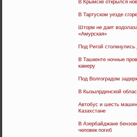
В Крымске открылся но
В Тартуском уезде сгор
Шторм не дает водолаза
«Амурская»
Под Ригой столкнулись
В Ташкенте ночные про
камеру
Под Волгоградом задер
В Кызылрдинской облас
Автобус и шесть машин
Казахстане
В Азербайджане бензово
человек погиб