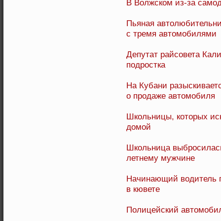
В Волжском из-за самод
Пьяная автолюбительни
с тремя автомобилями
Депутат райсовета Кал
подростка
На Кубани разыскивает
о продаже автомобиля
Школьницы, которых иск
домой
Школьница выбросилась 
летнему мужчине
Начинающий водитель 
в кювете
Полицейский автомобил